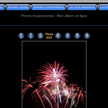
ms
Derniers ajouts
Derniers commentaires
Les plus populaires
Les m
Photos et panoramas - Mon album en ligne
Photo
6/43