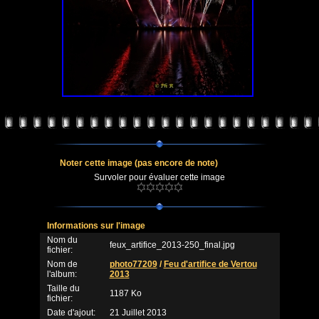
Noter cette image
(pas encore de note)
Survoler pour évaluer cette image
Informations sur l'image
Nom du
feux_artifice_2013-250_final.jpg
fichier:
Nom de
photo77209
/
Feu d'artifice de Vertou
l'album:
2013
Taille du
1187 Ko
fichier:
Date d'ajout:
21 Juillet 2013