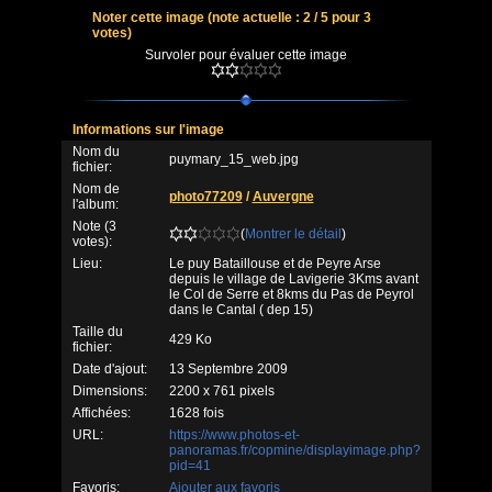
Noter cette image
(note actuelle : 2 / 5 pour 3
votes)
Survoler pour évaluer cette image
Informations sur l'image
Nom du
puymary_15_web.jpg
fichier:
Nom de
photo77209
/
Auvergne
l'album:
Note (3
(
Montrer le détail
)
votes):
Lieu:
Le puy Bataillouse et de Peyre Arse
depuis le village de Lavigerie 3Kms avant
le Col de Serre et 8kms du Pas de Peyrol
dans le Cantal ( dep 15)
Taille du
429 Ko
fichier:
Date d'ajout:
13 Septembre 2009
Dimensions:
2200 x 761 pixels
Affichées:
1628 fois
URL:
https://www.photos-et-
panoramas.fr/copmine/displayimage.php?
pid=41
Favoris:
Ajouter aux favoris