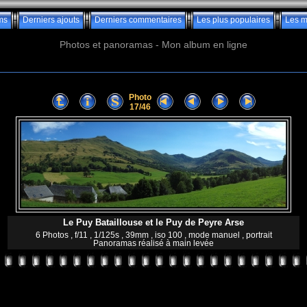
ms
Derniers ajouts
Derniers commentaires
Les plus populaires
Les m
Photos et panoramas - Mon album en ligne
Photo
17/46
Le Puy Bataillouse et le Puy de Peyre Arse
6 Photos , f/11 , 1/125s , 39mm , iso 100 , mode manuel , portrait
Panoramas réalisé à main levée