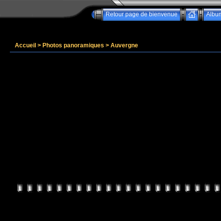
Retour page de bienvenue
Albu
Accueil
>
Photos panoramiques
>
Auvergne