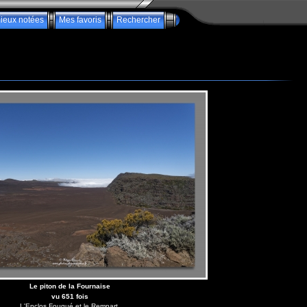
ieux notées
Mes favoris
Rechercher
Le piton de la Fournaise
vu 651 fois
L'Enclos Fouqué et le Rempart.