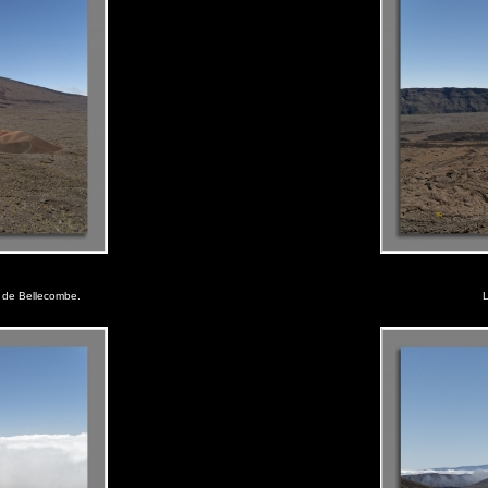
s de Bellecombe.
L