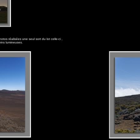
os réalisées une seul sort du lot celle-ci ,
oins lumineuses.